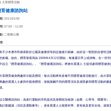
大眾體育活動
體育健康諮詢站
期:
2011/01/30
間:
07:00 ~ 11:00
點:
二龍喉公園
情:
有不少本澳市民都喜歡於公園及健康徑等的設施進行鍛鍊，由於這一類型的自發性活
的創傷。故此，體育發展局由 2009年4月12日開始，每逢週日早上或傍晚，在一些
中設立『體育健康諮詢站』。『體育健康諮詢站』將會向晨運人 士提供參與體育健身
大眾體育健身興趣班示範及體現：每次活動將有多種不同體育健身活動進行，由大眾
興趣的晨運人士參與作親身體現，使能接觸不同的體育項目及感受參與體育活動的樂
慣。
設立醫療諮詢站：為進行運動的市民提供其身體狀況檢測（血壓、心率等、體重等）
動計劃建議（項目及運動量等）。使各晨運人士能更科學、更有效及更安全地，達致