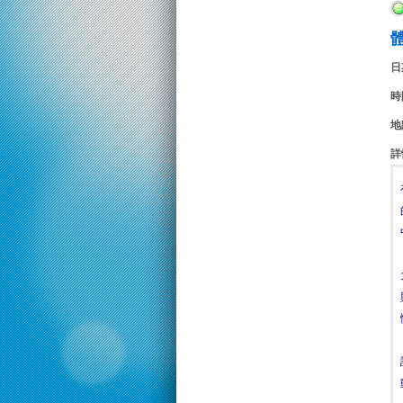
日
時
地
詳