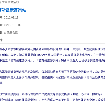
大眾體育活動
體育健康諮詢站
期:
2011/03/13
間:
07:00 ~ 11:00
點:
白鴿巢公園
情:
有不少本澳市民都喜歡於公園及健康徑等的設施進行鍛鍊，由於這一類型的自發性活
的創傷。故此，體育發展局由 2009年4月12日開始，每逢週日早上或傍晚，在一些
中設立『體育健康諮詢站』。『體育健康諮詢站』將會向晨運人 士提供參與體育健身
大眾體育健身興趣班示範及體現：每次活動將有多種不同體育健身活動進行，由大眾
興趣的晨運人士參與作親身體現，使能接觸不同的體育項目及感受參與體育活動的樂
慣。
設立醫療諮詢站：為進行運動的市民提供其身體狀況檢測（血壓、心率等、體重等）
動計劃建議（項目及運動量等）。使各晨運人士能更科學、更有效及更安全地，達致