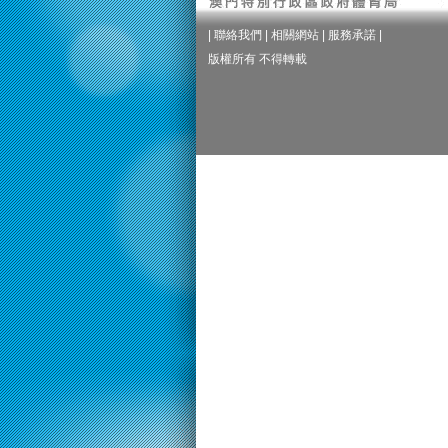
|
聯絡我們
|
相關網站
|
服務承諾
|
版權所有 不得轉載