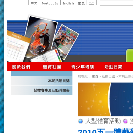
您在此：
主頁
>
活動日誌
> 本局活動
本局活動日誌
競技賽事及活動時間表
大型體育活動
2010五一體藝