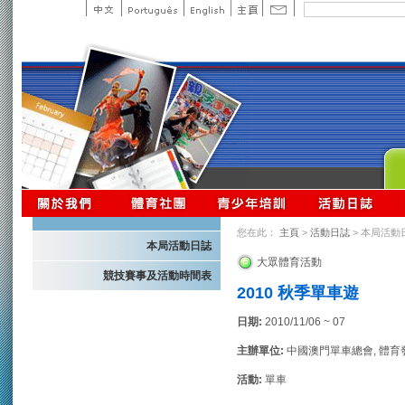
您在此：
主頁
>
活動日誌
> 本局活動
本局活動日誌
大眾體育活動
競技賽事及活動時間表
2010 秋季單車遊
日期:
2010/11/06 ~ 07
主辦單位:
中國澳門單車總會, 體育
活動:
單車