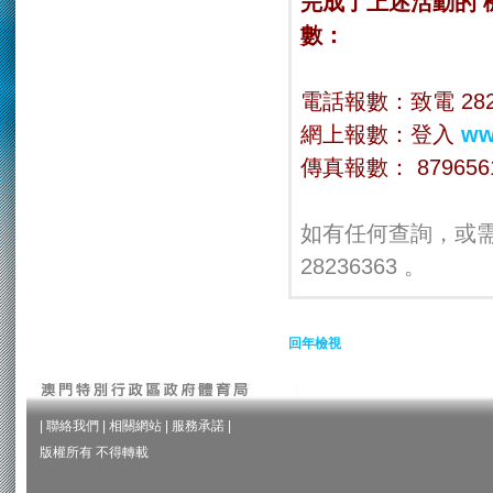
完成了上述活動的
數：
電話報數：致電 2823
網上報數：登入
ww
傳真報數： 879656
如有任何查詢，或需
28236363 。
回年檢視
|
聯絡我們
|
相關網站
|
服務承諾
|
版權所有 不得轉載