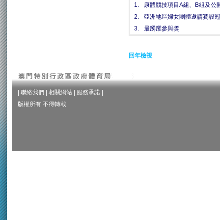
1.
康體競技項目A組、B組及公
2.
亞洲地區婦女團體邀請賽設
3.
最踴躍參與獎
回年檢視
|
聯絡我們
|
相關網站
|
服務承諾
|
版權所有 不得轉載