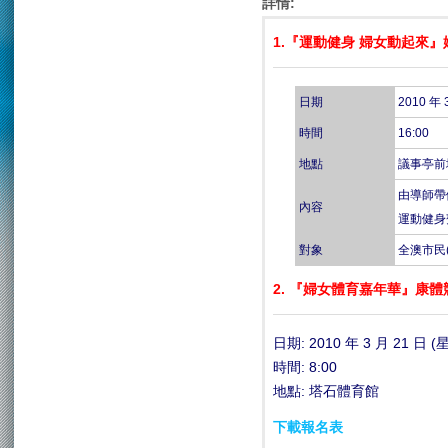
詳情:
1.『運動健身 婦女動起來
日期
2010 年 
時間
16:00
地點
議事亭前
由導師帶
內容
運動健身
對象
全澳市民
2. 『婦女體育嘉年華』康
日期: 2010 年 3 月 21 日 
時間: 8:00
地點: 塔石體育館
下載報名表