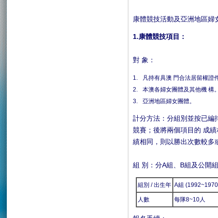
康體競技活動及亞洲地區婦
1.康體競技項目：
對 象：
1.
凡持有具澳 門合法居留權證
2.
本澳各婦女團體及其他機 構
3.
亞洲地區婦女團體。
計分方法：分組別並按已編
競賽；後將兩個項目的 成績
績相同，則以勝出次數較多
組 別：分A組、B組及公開
組別 / 出生年
A組 (1992~197
人數
每隊8~10人