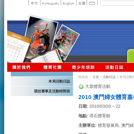
您在此：
主頁
>
活動日誌
> 本局活動
本局活動日誌
大眾體育活動
競技賽事及活動時間表
2010 澳門婦女體育
日期:
2010/03/20 ~ 22
地點:
塔石體育館
主辦單位:
體育發展局, 澳門