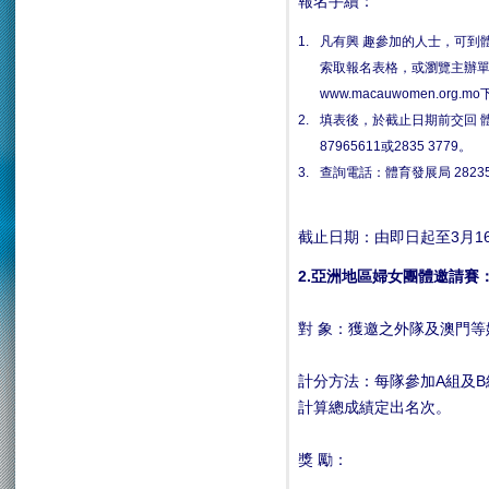
報名手續：
1.
凡有興 趣參加的人士，可到
索取報名表格，或瀏覽主辦單位網頁
www.macauwomen.org.
2.
填表後，於截止日期前交回 
87965611或2835 3779。
3.
查詢電話：體育發展局 28235
截止日期：由即日起至3月16
2.亞洲地區婦女團體邀請賽
對 象：獲邀之外隊及澳門
計分方法：每隊參加A組及
計算總成績定出名次。
獎 勵：