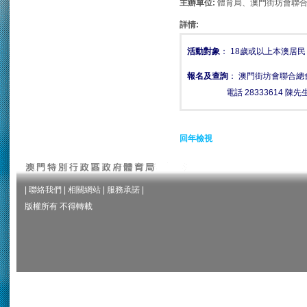
主辦單位:
體育局、澳門街坊會聯
詳情:
活動對象
： 18歲或以上本澳居民
報名及查詢
： 澳門街坊會聯合總
電話 28333614 陳先
回年檢視
|
聯絡我們
|
相關網站
|
服務承諾
|
版權所有 不得轉載