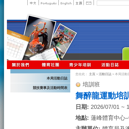
您在此：
主頁
>
活動日誌
> 本局活動
本局活動日誌
培訓班
競技賽事及活動時間表
舞醉龍運動培
日期:
2026/07/01 ~ 
地點:
蓮峰體育中心–
主辦單位:
體育局及