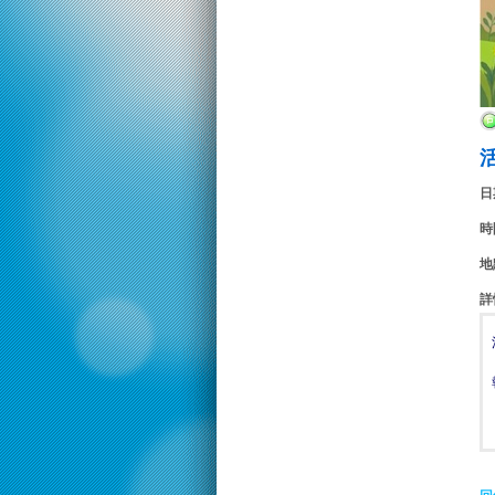
日
時
地
詳