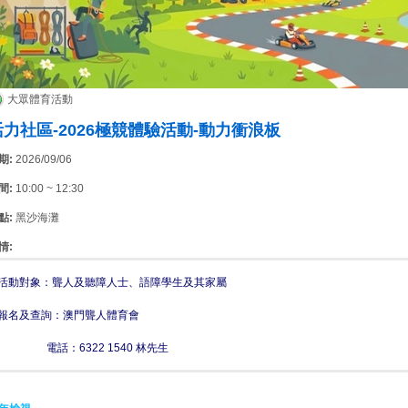
大眾體育活動
活力社區-2026極競體驗活動-動力衝浪板
期:
2026/09/06
間:
10:00 ~ 12:30
點:
黑沙海灘
情:
活動對象：聾人及聽障人士、語障學生及其家屬
報名及查詢：澳門聾人體育會
電話：6322 1540 林先生