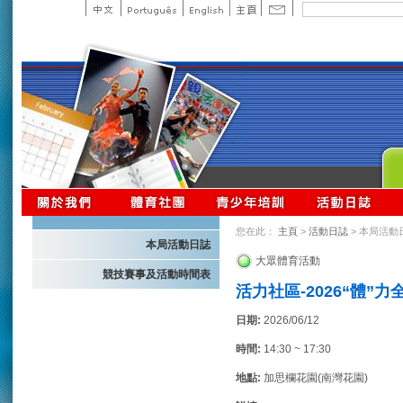
您在此：
主頁
>
活動日誌
> 本局活動
本局活動日誌
大眾體育活動
競技賽事及活動時間表
活力社區-2026“體”
日期:
2026/06/12
時間:
14:30 ~ 17:30
地點:
加思欄花園(南灣花園)