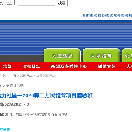
在此：
主頁
>
活動日誌
> 本局活動日誌
大眾體育活動
活力社區—2026職工居民體育項目體驗班
期:
2026/05/01 ~ 31
點:
澳門、離島區社區活動場地及各企業場所
年檢視