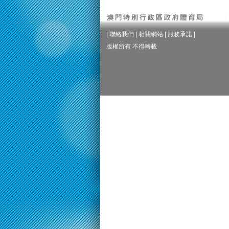
|
聯絡我們
|
相關網站
|
服務承諾
|
版權所有 不得轉載