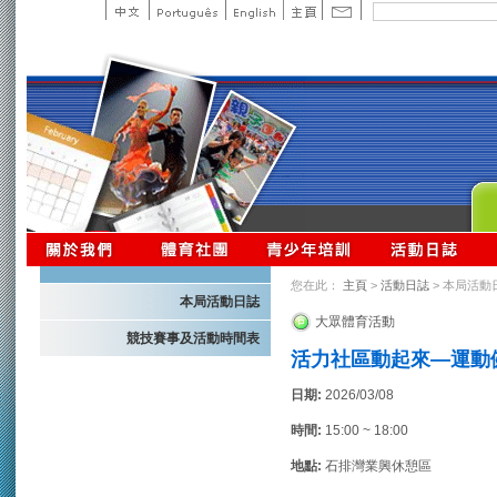
您在此：
主頁
>
活動日誌
> 本局活動
本局活動日誌
大眾體育活動
競技賽事及活動時間表
活力社區動起來—運動
日期:
2026/03/08
時間:
15:00 ~ 18:00
地點:
石排灣業興休憩區