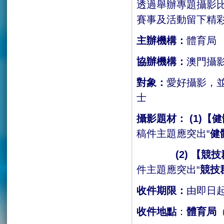
透過舉辦專題攝影
賽事及活動留下精
主辦機構：
體育局
協辦機構：
澳門攝
對象：
愛好攝影，
士
攝影題材
：
(1)
【健
稿件主題應突出“
健
(2)
【競技
件主題應突出“
競技
收件期限：
由即日起
收件地點
：
體育局