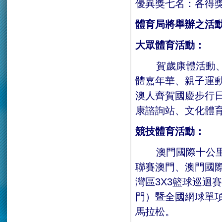
優異獎七名：各得獎金
體育局將舉辦之活
大眾體育活動：
賀歲康體活動
體嘉年華、親子運
澳人齊賀國慶步行
康諮詢站、文化體
競技體育活動：
澳門國際十公
聯賽澳門、澳門國
灣區3X3籃球巡迴賽
門）暨全國網球單
馬拉松。