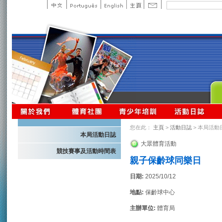
您在此：
主頁
>
活動日誌
> 本局活動
本局活動日誌
大眾體育活動
競技賽事及活動時間表
親子保齡球同樂日
日期:
2025/10/12
地點:
保齡球中心
主辦單位:
體育局