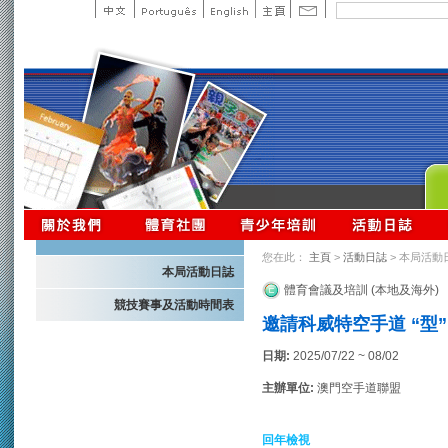
您在此：
主頁
>
活動日誌
> 本局活動
本局活動日誌
體育會議及培訓 (本地及海外)
競技賽事及活動時間表
邀請科威特空手道 “型
日期:
2025/07/22 ~ 08/02
主辦單位:
澳門空手道聯盟
回年檢視