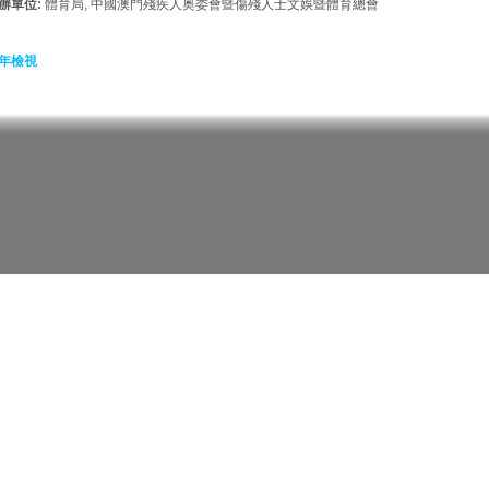
辦單位:
體育局, 中國澳門殘疾人奥委會暨傷殘人士文娛暨體育總會
年檢視