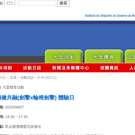
在此：
主頁
>
活動日誌
> 本局活動日誌
大眾體育活動
傷健共融(劍擊x輪椅劍擊) 體驗日
期:
2025/06/07
間:
14:30 ~ 17:30
點:
民众建澳聯盟北區會址