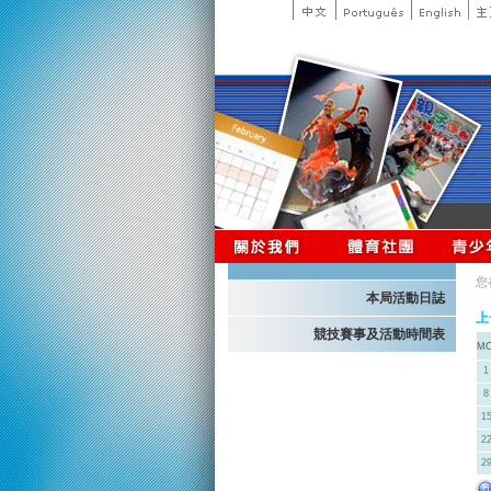
您
本局活動日誌
上
競技賽事及活動時間表
M
1
8
1
2
2