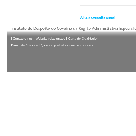
Volta à consulta anual
|
Contacte-nos
|
Website relacionado
|
Carta de Qualidade
|
Direito do Autor do ID, sendo proibido a sua reprodução.