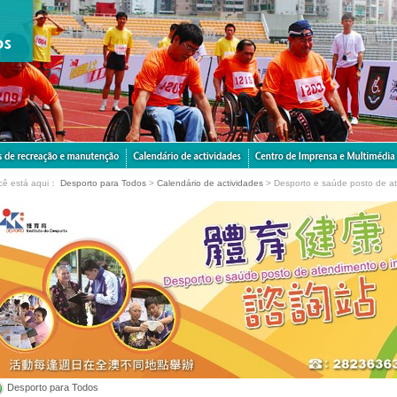
cê está aqui：
Desporto para Todos
>
Calendário de actividades
> Desporto e saúde posto de a
Desporto para Todos