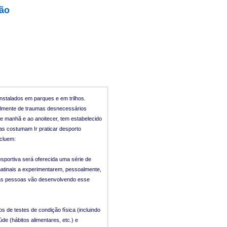
ção
instalados em parques e em trilhos.
cilmente de traumas desnecessários
de manhã e ao anoitecer, tem estabelecido
as costumam Ir praticar desporto
ncluem:
sportiva será oferecida uma série de
matinais a experimentarem, pessoalmente,
l as pessoas vão desenvolvendo esse
 de testes de condição física (incluindo
de (hábitos alimentares, etc.) e