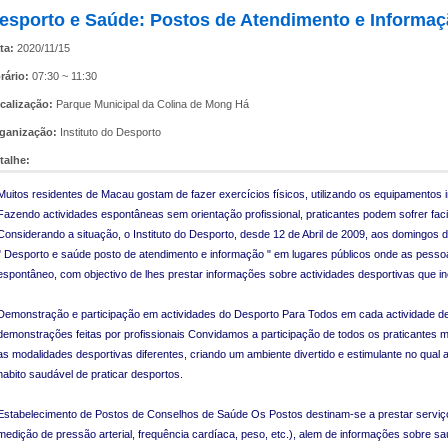
esporto e Saúde: Postos de Atendimento e Informa
ta:
2020/11/15
rário:
07:30 ~ 11:30
calização:
Parque Municipal da Colina de Mong Há
ganização:
Instituto do Desporto
talhe:
Muitos residentes de Macau gostam de fazer exercícios físicos, utilizando os equipamentos 
Fazendo actividades espontâneas sem orientação profissional, praticantes podem sofrer fa
Considerando a situação, o Instituto do Desporto, desde 12 de Abril de 2009, aos domingos 
" Desporto e saúde posto de atendimento e informação " em lugares públicos onde as pesso
espontâneo, com objectivo de lhes prestar informações sobre actividades desportivas que i
Demonstração e participação em actividades do Desporto Para Todos em cada actividade de
demonstrações feitas por profissionais Convidamos a participação de todos os praticantes 
as modalidades desportivas diferentes, criando um ambiente divertido e estimulante no qua
habito saudável de praticar desportos.
Estabelecimento de Postos de Conselhos de Saúde Os Postos destinam-se a prestar serviços
medição de pressão arterial, frequência cardíaca, peso, etc.), alem de informações sobre saú