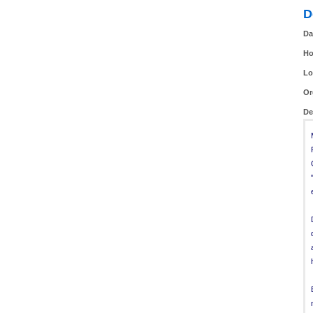
D
Da
Ho
Lo
Or
De