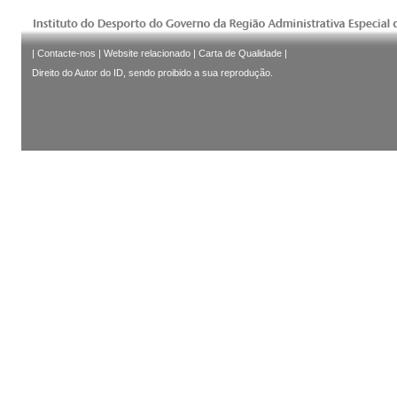
|
Contacte-nos
|
Website relacionado
|
Carta de Qualidade
|
Direito do Autor do ID, sendo proibido a sua reprodução.