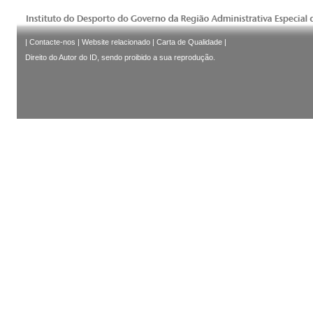
|
Contacte-nos
|
Website relacionado
|
Carta de Qualidade
|
Direito do Autor do ID, sendo proibido a sua reprodução.