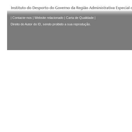
|
Contacte-nos
|
Website relacionado
|
Carta de Qualidade
|
Direito do Autor do ID, sendo proibido a sua reprodução.