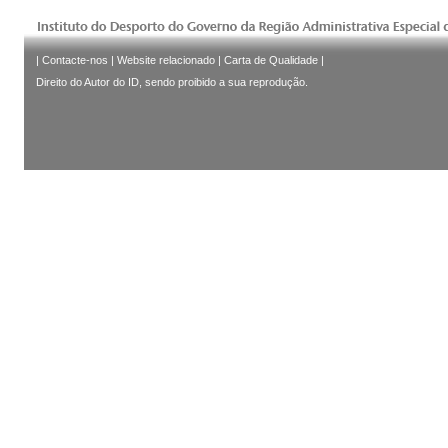
|
Contacte-nos
|
Website relacionado
|
Carta de Qualidade
|
Direito do Autor do ID, sendo proibido a sua reprodução.