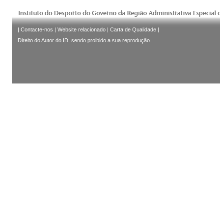
|
Contacte-nos
|
Website relacionado
|
Carta de Qualidade
|
Direito do Autor do ID, sendo proibido a sua reprodução.