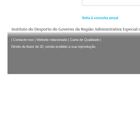
Volta à consulta anual
|
Contacte-nos
|
Website relacionado
|
Carta de Qualidade
|
Direito do Autor do ID, sendo proibido a sua reprodução.