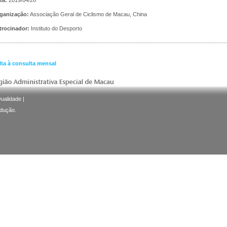
ganização:
Associação Geral de Ciclismo de Macau, China
trocinador:
Instituto do Desporto
lta à consulta mensal
Qualidade
|
odução.