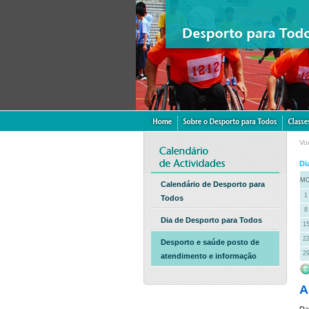
Vo
Di
M
Calendário de Desporto para
1
Todos
8
Dia de Desporto para Todos
1
2
Desporto e saúde posto de
2
atendimento e informação
A
Da