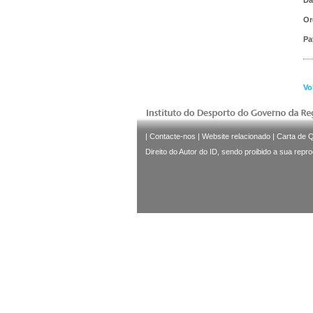
Or
Pa
Vo
|
Contacte-nos
|
Website relacionado
|
Carta de 
Direito do Autor do ID, sendo proibido a sua repr