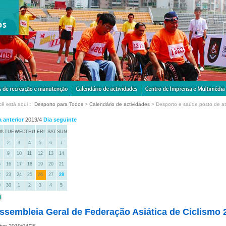
cê está aqui：
Desporto para Todos
>
Calendário de actividades
> Desporto e saúde posto de a
a anterior
2019/4
Dia seguinte
ON
TUE
WED
THU
FRI
SAT
SUN
2
3
4
5
6
7
9
10
11
12
13
14
5
16
17
18
19
20
21
2
23
24
25
26
27
28
9
30
1
2
3
4
5
ssembleia Geral de Federação Asiática de Ciclismo 
ta:
2019/04/26