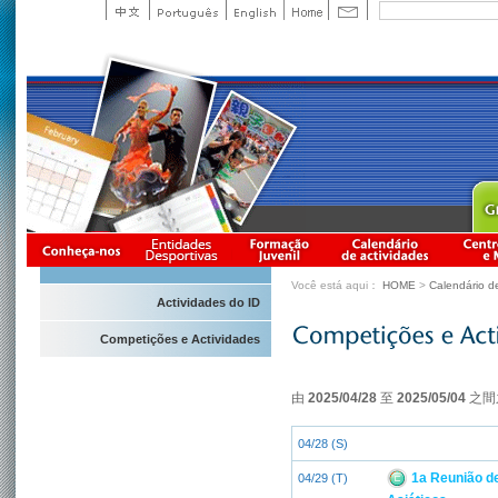
Você está aqui：
HOME
>
Calendário d
Actividades do ID
Competições e Actividades
由
2025/04/28
至
2025/05/04
之間
04/28 (S)
1a Reunião d
04/29 (T)