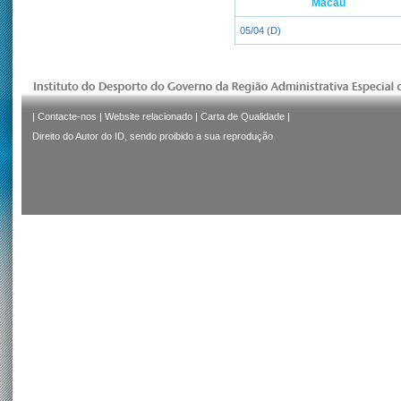
Macau
05/04 (D)
|
Contacte-nos
|
Website relacionado
|
Carta de Qualidade
|
Direito do Autor do ID, sendo proibido a sua reprodução.