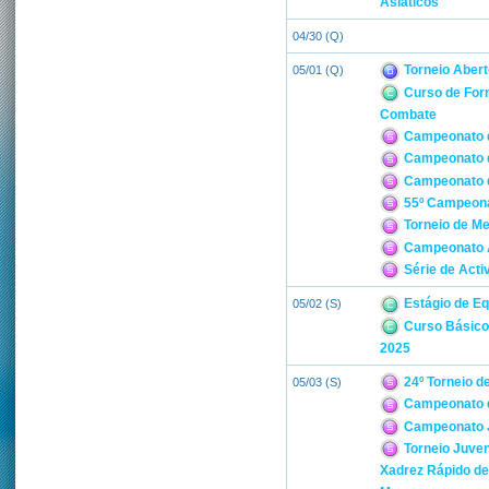
Asiáticos
04/30 (Q)
Torneio Abert
05/01 (Q)
Curso de For
Combate
Campeonato d
Campeonato d
Campeonato de
55º Campeonat
Torneio de Me
Campeonato A
Série de Acti
Estágio de Eq
05/02 (S)
Curso Básico 
2025
24º Torneio de
05/03 (S)
Campeonato de
Campeonato J
Torneio Juven
Xadrez Rápido de