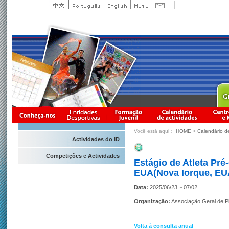
Você está aqui：
HOME
>
Calendário d
Actividades do ID
Competições e Actividades
Estágio de Atleta Pré
EUA(Nova Iorque, EU
Data:
2025/06/23 ~ 07/02
Organização:
Associação Geral de 
Volta à consulta anual