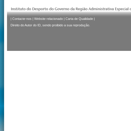
|
Contacte-nos
|
Website relacionado
|
Carta de Qualidade
|
Direito do Autor do ID, sendo proibido a sua reprodução.