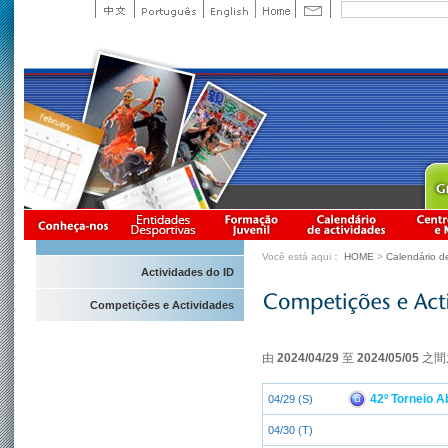
Você está aqui：
HOME
>
Calendário d
Actividades do ID
Competições e Actividades
由
2024/04/29
至
2024/05/05
之間
42º Torneio A
04/29 (S)
04/30 (T)