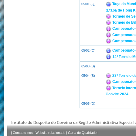
Taça do Mundo
05/01 (Q)
(Etapa de Hong K
Torneio de Se
Torneio de Bi
Campeonato d
Campeonato d
Campeonato d
Campeonato d
05/02 (Q)
14º Torneio M
05/03 (S)
23º Torneio de
05/04 (S)
Campeonato de
Torneio Inter
Convite 2024
05/05 (D)
|
Contacte-nos
|
Website relacionado
|
Carta de Qualidade
|