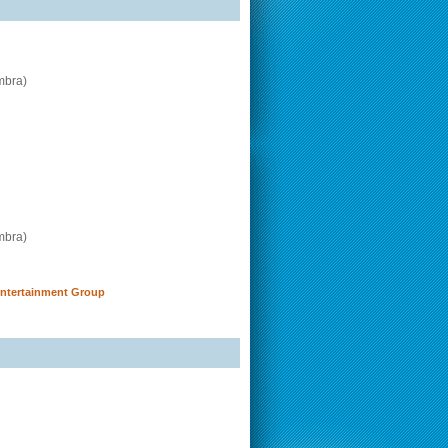
mbra)
mbra)
Entertainment Group