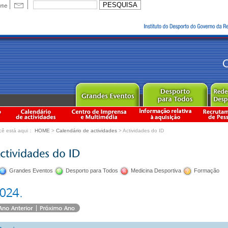
cê está aqui：
HOME
>
Calendário de actividades
> Actividades do ID
Grandes Eventos
Desporto para Todos
Medicina Desportiva
Formação