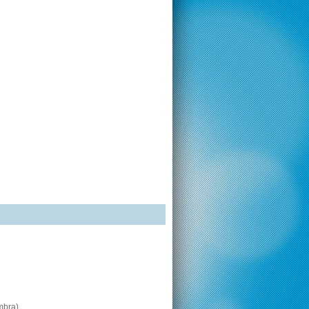
mbra)