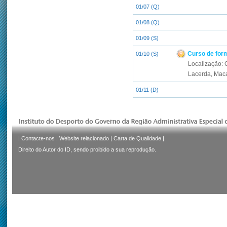
01/07 (Q)
01/08 (Q)
01/09 (S)
Curso de for
01/10 (S)
Localização: C
Lacerda, Mac
01/11 (D)
|
Contacte-nos
|
Website relacionado
|
Carta de Qualidade
|
Direito do Autor do ID, sendo proibido a sua reprodução.