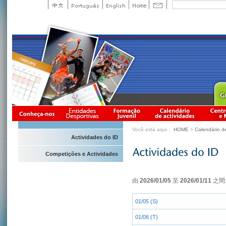
Você está aqui：
HOME
>
Calendário d
Actividades do ID
Competições e Actividades
由
2026/01/05
至
2026/01/11
之間
01/05 (S)
01/06 (T)