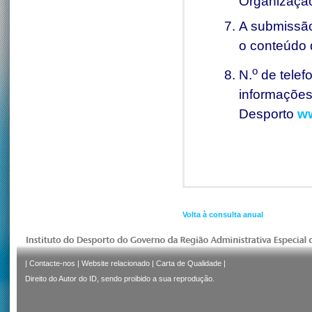
Organizaçã
A submissão
o conteúdo 
o
N.
de telefo
informações,
Desporto
w
Volta à consulta anual
|
Contacte-nos
|
Website relacionado
|
Carta de Qualidade
|
Direito do Autor do ID, sendo proibido a sua reprodução.