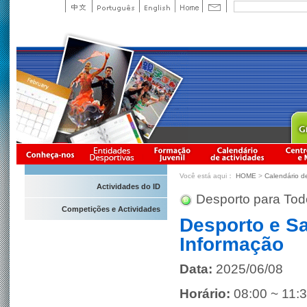
Você está aqui：
HOME
>
Calendário d
Actividades do ID
Desporto para Tod
Competições e Actividades
Desporto e S
Informação
Data:
2025/06/08
Horário:
08:00 ~ 11: