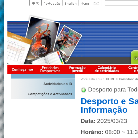
Você está aqui：
HOME
>
Calendário d
Actividades do ID
Desporto para Tod
Competições e Actividades
Desporto e S
Informação
Data:
2025/03/23
Horário:
08:00 ~ 11: