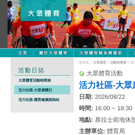
您在此：
大眾體育
>
活動時間表
> 
大眾體育活動
大眾體育活動時間表
活力社區-大眾
活力社區-大眾康體日
日期:
2026/08/22
活力社區-體育健康諮詢站
時間:
16:00 ~ 18:30
地點:
慕拉士前地休
主辦單位:
體育局