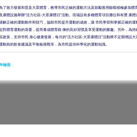
為了致力發展和普及大眾體育，教導市民正確的運動方法及鼓勵善用餘暇積極參加體育
及康體設施舉辦“活力社區-大眾康體日”活動。現場設有多種體育項目攤位和有獎 康
講解正確的運動動作和技巧，協助市民提升運動的成效，讓 市民學習和掌握正確的運
起對體育運動的喜愛，從而養成體育鍛 煉的良好習慣及享受運動的樂趣。另外，為持
區政策，支持市民 身心健康發展，每月的“活力社區-大眾康體日”活動將不定期增設
運動前的飲食建議及平衡板挑戰等，為市民提供科學化的運動知識。
年檢視