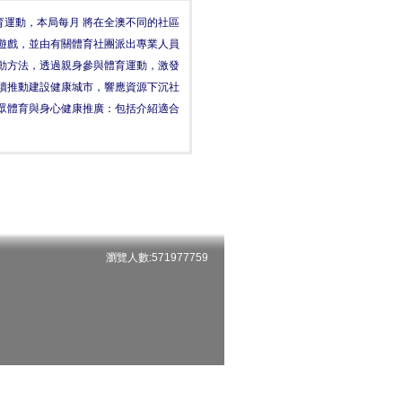
運動，本局每月 將在全澳不同的社區
體遊戲，並由有關體育社團派出專業人員
動方法，透過親身參與體育運動，激發
續推動建設健康城市，響應資源下沉社
大眾體育與身心健康推廣：包括介紹適合
瀏覽人數:571977759