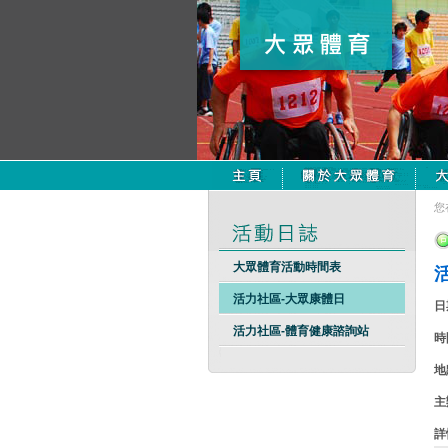
您
大眾體育活動時間表
活力社區-大眾康體日
日
活力社區-體育健康諮詢站
時
地
主
詳