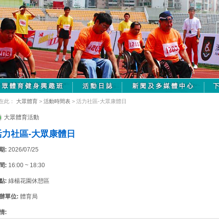
在此：
大眾體育
>
活動時間表
> 活力社區-大眾康體日
大眾體育活動
活力社區-大眾康體日
期:
2026/07/25
間:
16:00 ~ 18:30
點:
綠楊花園休憩區
辦單位:
體育局
情: