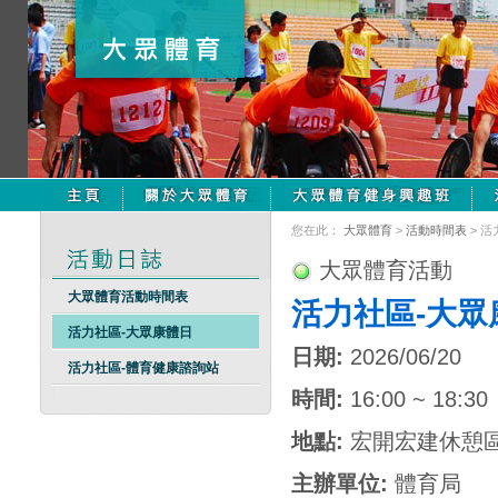
您在此：
大眾體育
>
活動時間表
> 
大眾體育活動
大眾體育活動時間表
活力社區-大眾
活力社區-大眾康體日
日期:
2026/06/20
活力社區-體育健康諮詢站
時間:
16:00 ~ 18:30
地點:
宏開宏建休憩
主辦單位:
體育局