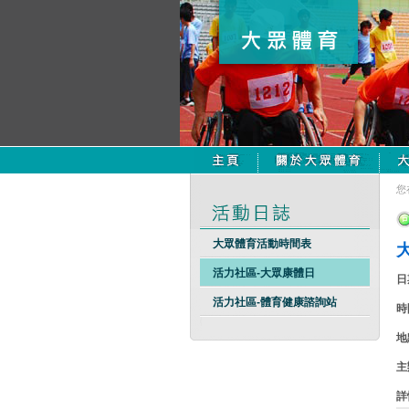
您
大眾體育活動時間表
活力社區-大眾康體日
日
活力社區-體育健康諮詢站
時
地
主
詳