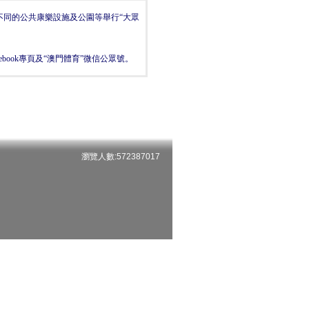
不同的公共康樂設施及公園等舉行
“大眾
cebook專頁及“澳門體育”微信公眾號。
瀏覽人數:572387017