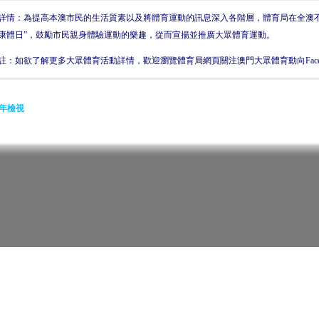
詳情：為提高本澳市民的生活質素以及將體育運動的訊息深入各階層，體育局在全澳
康體日”，鼓勵市民親身體驗運動的樂趣，從而宣揚並推廣大眾體育運動。
註：如欲了解更多大眾體育活動詳情，歡迎瀏覽體育局網頁關注澳門大眾體育動向
Fa
年檢視