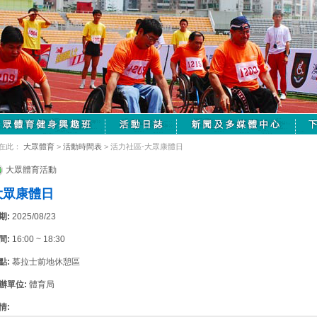
在此：
大眾體育
>
活動時間表
> 活力社區-大眾康體日
大眾體育活動
大眾康體日
期:
2025/08/23
間:
16:00 ~ 18:30
點:
慕拉士前地休憩區
辦單位:
體育局
情: