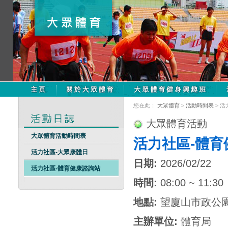
您在此：
大眾體育
>
活動時間表
> 
大眾體育活動
大眾體育活動時間表
活力社區-體育
活力社區-大眾康體日
日期:
2026/02/22
活力社區-體育健康諮詢站
時間:
08:00 ~ 11:30
地點:
望廈山市政公
主辦單位:
體育局