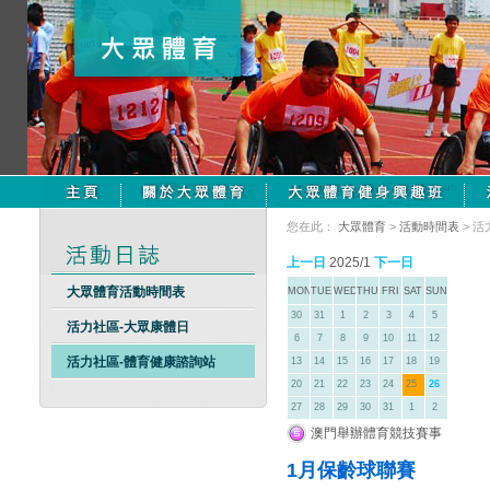
您在此：
大眾體育
>
活動時間表
> 
上一日
2025/1
下一日
大眾體育活動時間表
MON
TUE
WED
THU
FRI
SAT
SUN
30
31
1
2
3
4
5
活力社區-大眾康體日
6
7
8
9
10
11
12
活力社區-體育健康諮詢站
13
14
15
16
17
18
19
20
21
22
23
24
25
26
27
28
29
30
31
1
2
澳門舉辦體育競技賽事
1月保齡球聯賽