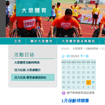
您在此：
大眾體育
>
活動時間表
> 
上一日
2023/1
下一日
大眾體育活動時間表
MON
TUE
WED
THU
FRI
SAT
SUN
2
3
4
5
6
7
8
活力社區-大眾康體日
9
10
11
12
13
14
15
活力社區-體育健康諮詢站
16
17
18
19
20
21
22
23
24
25
26
27
28
29
30
31
1
2
3
4
5
澳門舉辦體育競技賽事
1月保齡球聯賽