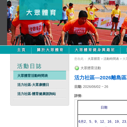
您在此：
大眾體育
>
活動時間表
> 
大眾體育活動
大眾體育活動時間表
活力社區—2026離島
活力社區-大眾康體日
日期:
2026/06/02 ~ 26
活力社區-體育健康諮詢站
詳情:
日期
6月2、5、9、12、16、19、23