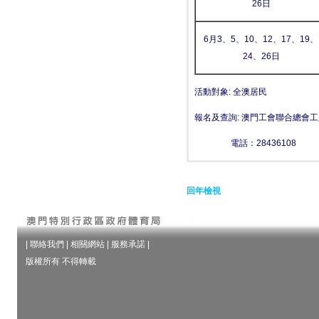
26日
6月3、5、10、12、17、19、
24、26日
活動對象: 全澳居民
報名及查詢: 澳門工會聯合總會
電話：28436108
回年檢視
|
聯絡我們
|
相關網站
|
服務承諾
|
版權所有 不得轉載