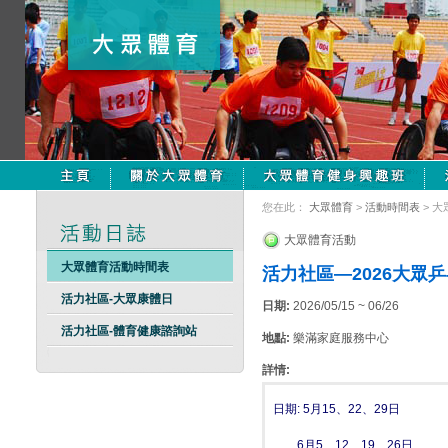
您在此：
大眾體育
>
活動時間表
> 
大眾體育活動
大眾體育活動時間表
活力社區—2026大眾
活力社區-大眾康體日
日期:
2026/05/15 ~ 06/26
活力社區-體育健康諮詢站
地點:
樂滿家庭服務中心
詳情:
日期: 5月15、22、29日
6月5、12、19、26日