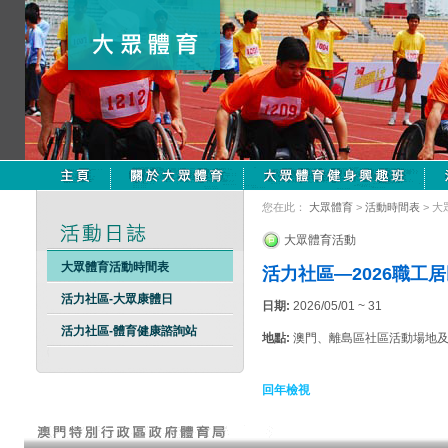
您在此：
大眾體育
>
活動時間表
> 
大眾體育活動
大眾體育活動時間表
活力社區—2026職工
活力社區-大眾康體日
日期:
2026/05/01 ~ 31
活力社區-體育健康諮詢站
地點:
澳門、離島區社區活動場地
回年檢視