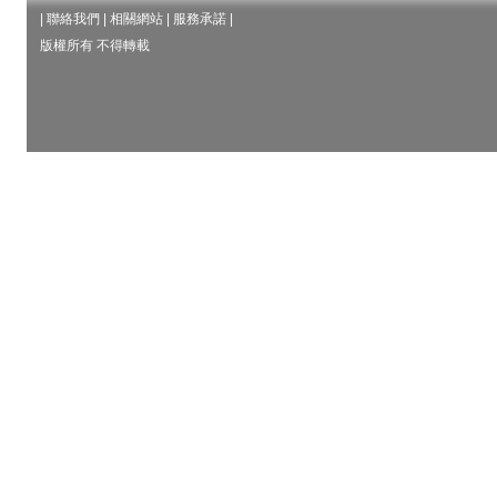
|
聯絡我們
|
相關網站
|
服務承諾
|
版權所有 不得轉載