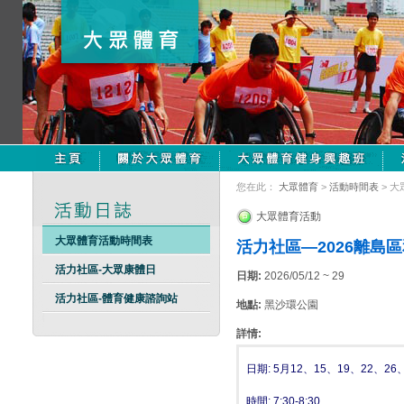
您在此：
大眾體育
>
活動時間表
> 
大眾體育活動
大眾體育活動時間表
活力社區—2026離島
活力社區-大眾康體日
日期:
2026/05/12 ~ 29
活力社區-體育健康諮詢站
地點:
黑沙環公園
詳情:
日期: 5月12、15、19、22、26
時間: 7:30-8:30