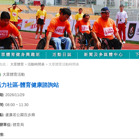
在此：
大眾體育
>
活動時間表
> 大眾體育活動時間表
大眾體育活動
活力社區-體育健康諮詢站
期:
2026/11/29
間:
08:00 ~ 11:30
點:
盧廉若公園百步廊
辦單位:
體育局
情: