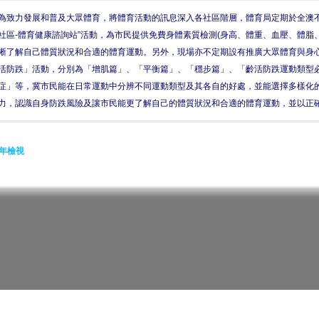
為致力發展和普及大眾體育，將體育活動的訊息深入各社區階層，體育局定期於全澳不
社區-體育健康諮詢站”活動，為市民提供免費身體素質檢測(身高、體重、血壓、體脂
晰了解自己體質狀況和合適的體育運動。另外，現場亦不定期設有推廣大眾體育與身
活防跌」活動，分別為「增肌篇」、「平衡篇」、「穩步篇」、「齡活防跌運動類型
症」等，冀市民能在日常運動中分辨不同運動類型及其各自的好處，並能選擇多樣化
力，認識自身防跌風險及讓市民能更了解自己的體質狀況和合適的體育運動，並以正
年檢視