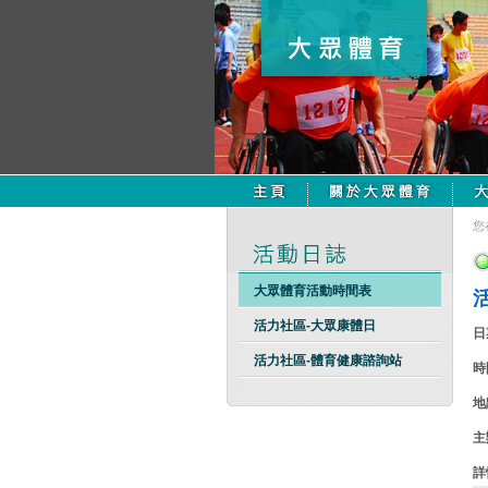
您
大眾體育活動時間表
活力社區-大眾康體日
日
活力社區-體育健康諮詢站
時
地
主
詳