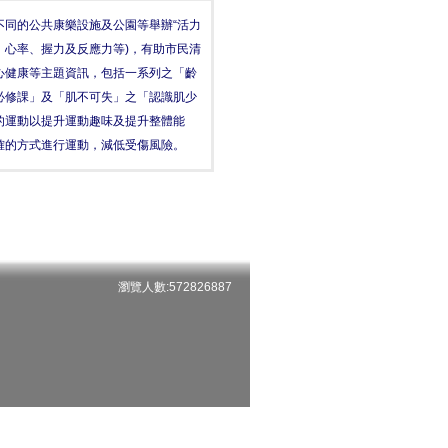
同的公共康樂設施及公園等舉辦“活力
、心率、握力及反應力等)，有助市民清
心健康等主題資訊，包括一系列之「齡
必修課」及「肌不可失」之「認識肌少
的運動以提升運動趣味及提升整體能
確的方式進行運動，減低受傷風險。
瀏覽人數:572826887