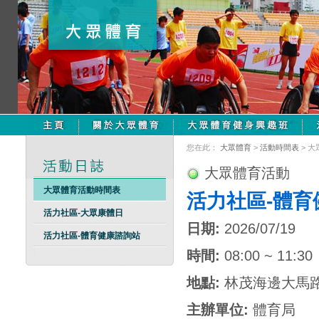
您在此：
大眾體育
>
活動時間表
> 
大眾體育活動
大眾體育活動時間表
活力社區-體育
活力社區-大眾康體日
日期:
2026/07/19
活力社區-體育健康諮詢站
時間:
08:00 ~ 11:30
地點:
林茂海邊大馬
主辦單位:
體育局