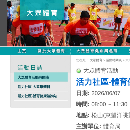
您在此：
大眾體育
>
活動時間表
> 
大眾體育活動
大眾體育活動時間表
活力社區-體育
活力社區-大眾康體日
日期:
2026/06/07
活力社區-體育健康諮詢站
時間:
08:00 ~ 11:30
地點:
松山(東望洋眺
主辦單位:
體育局