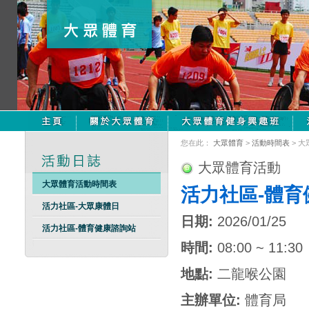
您在此：
大眾體育
>
活動時間表
> 
大眾體育活動
大眾體育活動時間表
活力社區-體育
活力社區-大眾康體日
日期:
2026/01/25
活力社區-體育健康諮詢站
時間:
08:00 ~ 11:30
地點:
二龍喉公園
主辦單位:
體育局